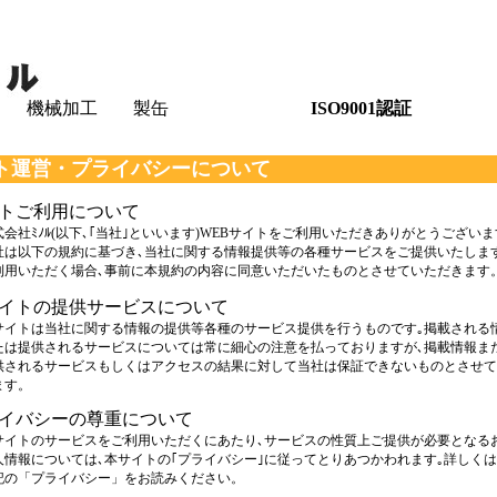
板金 機械加工 製缶
ISO9001認証
ト運営・プライバシーについて
トご利用について
社ﾐﾉﾙ(以下､｢当社｣といいます)WEBサイトをご利用いただきありがとうございま
以下の規約に基づき､当社に関する情報提供等の各種サービスをご提供いたしま
いただく場合､事前に本規約の内容に同意いただいたものとさせていただきます
イトの提供サービスについて
トは当社に関する情報の提供等各種のサービス提供を行うものです｡掲載される
提供されるサービスについては常に細心の注意を払っておりますが､掲載情報ま
れるサービスもしくはアクセスの結果に対して当社は保証できないものとさせて
す。
イバシーの尊重について
トのサービスをご利用いただくにあたり､サービスの性質上ご提供が必要となる
報については､本サイトの｢プライバシー｣に従ってとりあつかわれます｡詳しくは
「プライバシー」をお読みください。