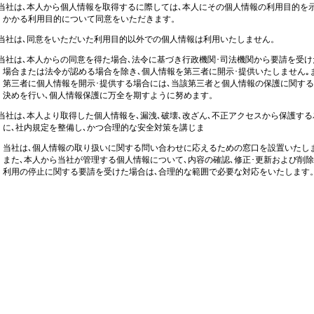
社は､本人から個人情報を取得するに際しては､本人にその個人情報の利用目的を
利用目的について同意をいただきます。
社は､同意をいただいた利用目的以外での個人情報は利用いたしません。
社は､本人からの同意を得た場合､法令に基づき行政機関･司法機関から要請を受け
たは法令が認める場合を除き､個人情報を第三者に開示･提供いたしません｡
に個人情報を開示･提供する場合には､当該第三者と個人情報の保護に関する
行い､個人情報保護に万全を期すように努めます。
社は､本人より取得した個人情報を､漏洩､破壊､改ざん､不正アクセスから保護する
内規定を整備し､かつ合理的な安全対策を講じま
社は､個人情報の取り扱いに関する問い合わせに応えるための窓口を設置いたし
本人から当社が管理する個人情報について､内容の確認､修正･更新および削除
停止に関する要請を受けた場合は､合理的な範囲で必要な対応をいたします