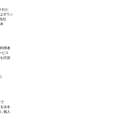
された
はダウン
当社
本
利用者
ービス
を許諾
の
報で
る法令
､個人