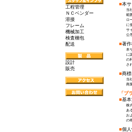
■
本サ
工程管理
当社は
ＮＣベンダー
範囲で
溶接
ロード
に使用
フレーム
サイト
機械加工
公序良
検査梱包
■
著作
配送
本サイ
に譲渡
の利用
設計
されて
販売
■
商標
当社製
商業､
「プ
■
基本
株式会
あるこ
および
の権利
■
個人