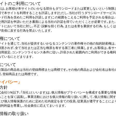
イトのご利用について
､お客様が本サイトのいかなる部分もダウンロードまたは変更しないという制限
本サイトを利用することを許諾します(ただし､当社が行うダウンロードサービス
行為を含めたご利用を許諾します)この範囲をこえるご利用を予定される場合は､
許諾を申請いただき書面による当社の許諾を得ていただくことが必要です｡また､
において当社に対し､不正･誤解を招く行為､または名誉を棄損する行為､もしくは
俗に反する行為を禁止いたします。
権について
トを通じて､当社が提供するいかなるコンテンツの著作権その他の知的財産権は､
されず､全て当社または正当な権原を有する第三者に帰属します｡お客様は､各サ
規定､コンテンツライセンス条件に従い､許容された範囲内のご利用ができる権利
いるにとどまります。
について
品の商品名は当社の登録商標または商標です｡その他の商品および会社名は各社
登録商品または商標です。
ライバシー」
方針
社ﾐﾉﾙ(以下､｢当社｣といいます)は､個人情報がプライバシーを構成する重要な情
とを深く認識し､事業活動における個人情報の取り扱いに際して､個人情報に関す
個人情報保護のために定めた社内規定を全ての役員､従業員が遵守することにより
利益を尊重し､社会責任に応えてまいります。
情報の取り扱い