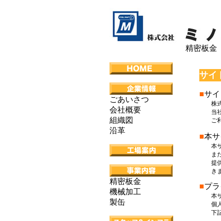
精密
サイ
■
サイ
ごあいさつ
株式会
会社概要
当社は
組織図
ご利用
沿革
■
本サ
本サイ
または
提供さ
きま
精密板金
■
プラ
機械加工
本サイ
製缶
個人情
下記の